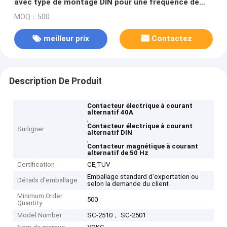
avec type de montage DIN pour une fréquence de
50/60 Hz
MOQ：500
meilleur prix
Contactez
Description De Produit
Contacteur électrique à courant
alternatif 40A
,
Contacteur électrique à courant
Surligner
alternatif DIN
,
Contacteur magnétique à courant
alternatif de 50 Hz
Certification
CE,TUV
Emballage standard d'exportation ou
Détails d'emballage
selon la demande du client
Minimum Order
500
Quantity
Model Number
SC-2510， SC-2501