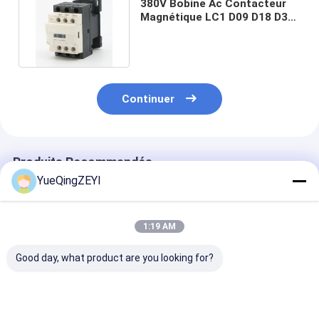
380V Bobine Ac Contacteur
Magnétique LC1 D09 D18 D32
D40 3 Phase 220V 9A
Continuer
Produits Recommandés
YueQingZEYI
1:19 AM
Good day, what product are you looking for?
Contrôle du moteur à
Contacteur
Contacteur
trois pôles CJX2-12
électrique CA 220V
électrique 65