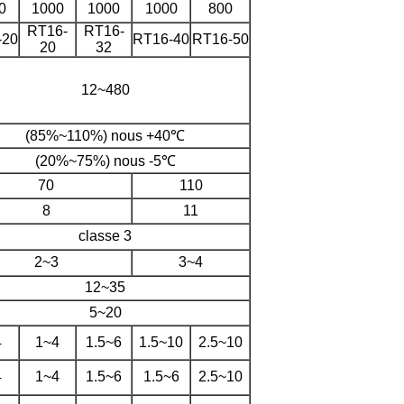
0
1000
1000
1000
800
RT16-
RT16-
-20
RT16-40
RT16-50
20
32
12~480
(85%~110%) nous +40℃
(20%~75%) nous -5℃
70
110
8
11
classe 3
2~3
3~4
12~35
5~20
4
1~4
1.5~6
1.5~10
2.5~10
4
1~4
1.5~6
1.5~6
2.5~10