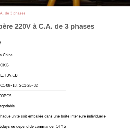
.A. de 3 phases
ère 220V à C.A. de 3 phases
e
a Chine
YOKG
E,TUV,CB
C1-09~18, SC1-25~32
00PCS
egotiable
haque unité soit emballée dans une boîte intérieure individuelle
5days ou dépend de commander QTYS