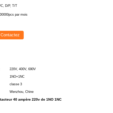
/C, D/P, T/T
00000pcs par mois
Contactez
:
220V, 400V, 690V
1NO+1NC
classe 3
Wenzhou, Chine
tacteur 40 ampère 220v de 1NO 1NC