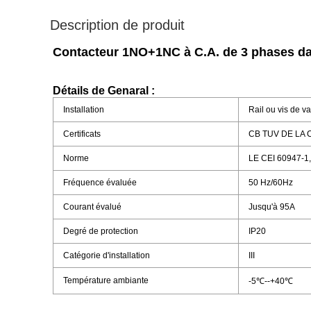
Description de produit
Contacteur 1NO+1NC à C.A. de 3 phases da
Détails de Genaral :
Installation
Rail ou vis de 
Certificats
CB TUV DE LA 
Norme
LE CEI 60947-1,
Fréquence évaluée
50 Hz/60Hz
Courant évalué
Jusqu'à 95A
Degré de protection
IP20
Catégorie d'installation
III
Température ambiante
-5℃--+40℃