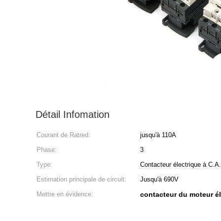
Détail Infomation
Courant de Ratred:
jusqu'à 110A
Phase:
3
Type:
Contacteur électrique à C.A.
Estimation principale de circuit:
Jusqu'à 690V
Mettre en évidence:
contacteur du moteur é