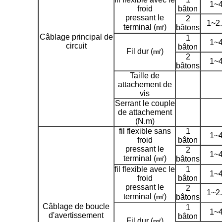
1~
froid
bâton
pressant le
2
1~2
terminal (㎟)
bâtons
Câblage principal de
1
1~
circuit
bâton
Fil dur (㎟)
2
1~
bâtons
Taille de
attachement de
vis
Serrant le couple
de attachement
(N.m)
fil flexible sans
1
1~
froid
bâton
pressant le
2
1~
terminal (㎟)
bâtons
fil flexible avec le
1
1~
froid
bâton
pressant le
2
1~2
terminal (㎟)
bâtons
Câblage de boucle
1
1~
d'avertissement
bâton
Fil dur (㎟)