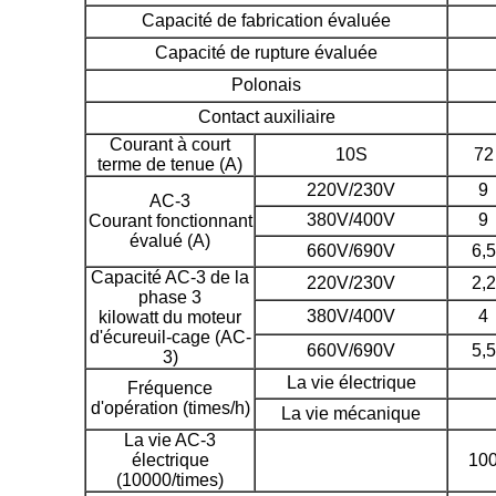
Capacité de fabrication évaluée
Capacité de rupture évaluée
Polonais
Contact auxiliaire
Courant à court
10S
72
terme de tenue (A)
220V/230V
9
AC-3
380V/400V
9
Courant fonctionnant
évalué (A)
660V/690V
6,5
Capacité AC-3 de la
220V/230V
2,2
phase 3
380V/400V
4
kilowatt du moteur
d'écureuil-cage (AC-
660V/690V
5,5
3)
La vie électrique
Fréquence
d'opération (times/h)
La vie mécanique
La vie AC-3
électrique
10
(10000/times)