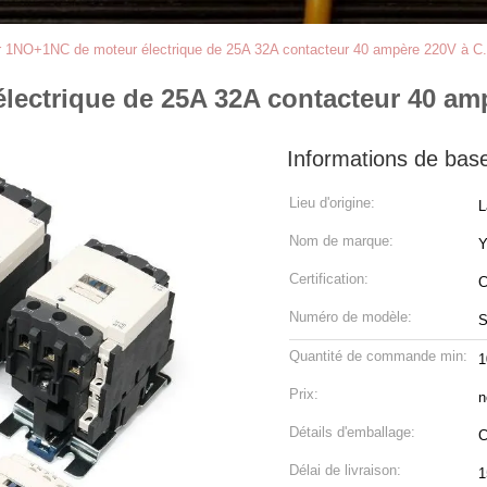
r 1NO+1NC de moteur électrique de 25A 32A contacteur 40 ampère 220V à C
ectrique de 25A 32A contacteur 40 amp
Informations de bas
Lieu d'origine:
L
Nom de marque:
Certification:
C
Numéro de modèle:
S
Quantité de commande min:
1
Prix:
n
Détails d'emballage:
C
Délai de livraison:
1