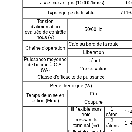
La vie mécanique (10000/times)
100
Type équipé de fusible
RT16
Tension
d'alimentation
50/60Hz
évaluée de contrôle
nous (V)
Café au bord de la route
Chaîne d'opération
Libération
Puissance moyenne
Début
de bobine à C.A.
Conservation
(VA)
Classe d'efficacité de puissance
Perte thermique (W)
Fin
Temps de mise en
action (Mme)
Coupure
fil flexible sans
1
1~
froid
bâton
pressant le
2
1~
terminal (㎟)
bâtons
fil flexible avec le
1