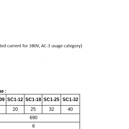
e :
09
SC1-12
SC1-18
SC1-25
SC1-32
20
25
32
40
690
6