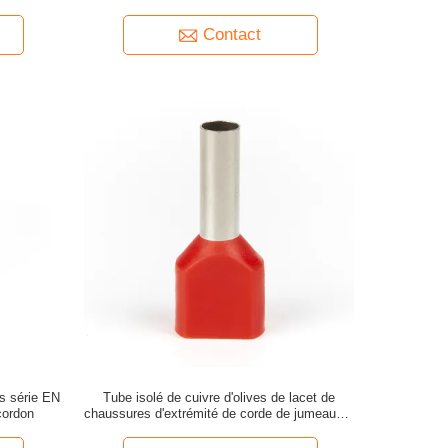
d'A.W.G. 18 d'olive
Contact
s série EN
Tube isolé de cuivre d'olives de lacet de
cordon
chaussures d'extrémité de corde de jumeau du
terminal TE1510 de cuir embouti double