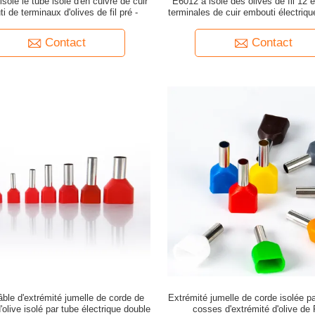
solé le tube isolé d'en cuivre de cuir
E6012 a isolé des olives de fil 12 
i de terminaux d'olives de fil pré -
terminales de cuir embouti électriq
Contact
Contact
âble d'extrémité jumelle de corde de
Extrémité jumelle de corde isolée p
'olive isolé par tube électrique double
cosses d'extrémité d'olive d