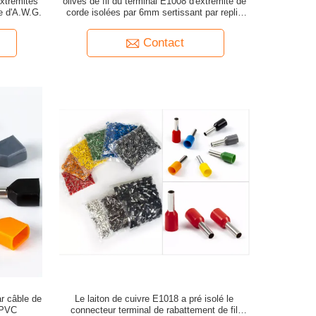
extrémités
olives de fil du terminal E1008 d'extrémité de
ue d'A.W.G.
corde isolées par 6mm sertissant par replis
10AWG
Contact
ar câble de
Le laiton de cuivre E1018 a pré isolé le
e PVC
connecteur terminal de rabattement de fil