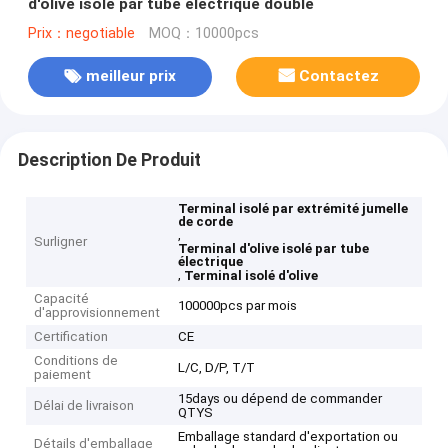
d'olive isolé par tube électrique double
Prix：negotiable
MOQ：10000pcs
meilleur prix
Contactez
Description De Produit
Terminal isolé par extrémité jumelle
de corde
,
Surligner
Terminal d'olive isolé par tube
électrique
,
Terminal isolé d'olive
Capacité
100000pcs par mois
d'approvisionnement
Certification
CE
Conditions de
L/C, D/P, T/T
paiement
15days ou dépend de commander
Délai de livraison
QTYS
Emballage standard d'exportation ou
Détails d'emballage