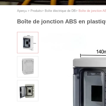
Aperçu
>
Produits
>
Boîte électrique de DB
>
Boîte de jonction A
Boîte de jonction ABS en plastiq