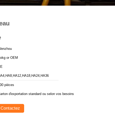
'eau
e
enzhou
okg or OEM
CE
A4,HA8,HA12,HA18,HA24,HA36
00 pièces
arton d'exportation standard ou selon vos besoins
Contactez