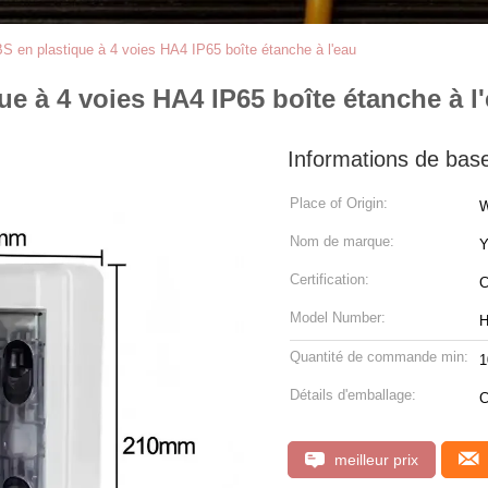
BS en plastique à 4 voies HA4 IP65 boîte étanche à l'eau
ue à 4 voies HA4 IP65 boîte étanche à l
Informations de bas
Place of Origin:
W
Nom de marque:
Y
Certification:
Model Number:
H
Quantité de commande min:
1
Détails d'emballage:
C
meilleur prix