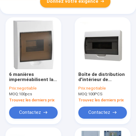
Donnez votre exigence
6 manières
Boîte de distribution
imperméabilisent la
d'intérieur de
boîte de distribution
disjoncteur de boîte
Prix:
negotiable
Prix:
negotiable
de l'ABS MCB de
électrique de DB
MOQ:
100pcs
MOQ:
100PCS
boîte de distribution
d'ABS de la manière
d'énergie
EN60439-3 6
Trouvez les derniers prix
Trouvez les derniers prix
Contactez
Contactez