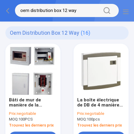
Oem Distribution Box 12 Way
(16)
Bâti de mur de
La boîte électrique
manière de la
de DB de 4 manières
manière 6 de la boîte
a adapté la boîte aux
Prix:
negotiable
Prix:
negotiable
de distribution de
besoins du client de
MOQ:
100PCS
MOQ:
100pcs
courant électrique de
distribution de
clôture d'OEM 12
disjoncteur de 8
Trouvez les derniers prix
Trouvez les derniers prix
manières