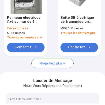
visite de l'usine
Contrôle de la qualité
Panneau électrique
Boîte DB électrique
fixé au mur de 6
de transmission
Nouvelles
manières de centre
d'alimentation
Prix:
negotiable
MOQ:
100 pièces
de charge de conseil
électrique OEM avec
MOQ:
100pcs
Trouvez les derniers prix
de distribution en
matériau PC ABS
Les affaires
métal de 16 manières
Trouvez les derniers prix
Demandez un devis
Contactez
Contactez
Regardez plus
Contacteur électrique à C.A.
Contacteur à C.A. de ménage
Laisser Un Message
Nous Vous Répondrons Rapidement
Contacteur à C.A. de 3 Polonais
Mini Circuit Breaker