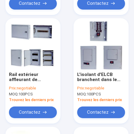
Contactez
Contactez
Rail extérieur
L'isolant d'ELCB
affleurant de
branchent dans le
vacarme en métal
type 3 la manière de
Prix:
negotiable
Prix:
negotiable
monophasé de
la manière 10 du
MOQ:
100PCS
MOQ:
100PCS
conseil de
panneau de
distribution de
distribution de
Trouvez les derniers prix
Trouvez les derniers prix
manière d'OEM 12
manière de la phase
12 4
Contactez
Contactez