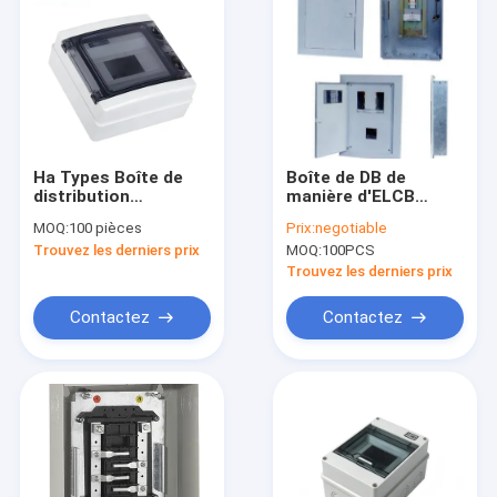
Ha Types Boîte de
Boîte de DB de
distribution
manière d'ELCB
électrique
MCCB MCB 6
MOQ:
100 pièces
Prix:
negotiable
imperméable à l'eau
vacarme affleurant
Trouvez les derniers prix
MOQ:
100PCS
8 voies
de 3 phases sur rail
Trouvez les derniers prix
Contactez
Contactez
À la maison
Produits
À propos de nous