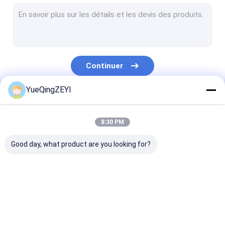
Boîte électrique de DB
Cosses isolées
Terminal non isolé
Continuer
Commutateur magnétique de démarreur
YueQingZEYI
Disjoncteur moulé de cas
Nos Catégories
Relais thermique de surcharge
8:30 PM
Boîte de jonction imperméable
Good day, what product are you looking for?
Protecteur de fuite
Disjoncteur de protection de moteur
Contacteur
Contacteur à C.A. de
Contacteur à C
Ampèremètre analogue de panneau
électrique à C.A.
ménage
3 Polonais