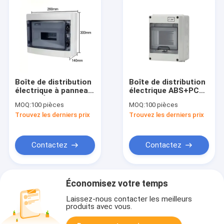
Boîte de distribution
Boîte de distribution
électrique à panneau
électrique ABS+PC
ouvert Électricité
IP65 5 voies Boîte de
MOQ:
100 pièces
MOQ:
100 pièces
extérieure IP65
fil de jonction
Trouvez les derniers prix
Trouvez les derniers prix
imperméable HA12
étanche
Contactez
Contactez
Économisez votre temps
Laissez-nous contacter les meilleurs
produits avec vous.