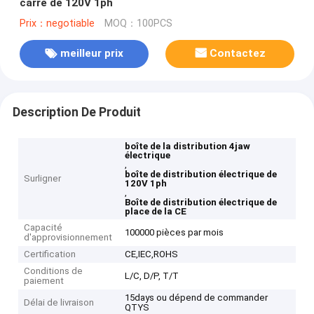
carré de 120V 1ph
Prix：negotiable
MOQ：100PCS
meilleur prix
Contactez
Description De Produit
boîte de la distribution 4jaw
électrique
,
boîte de distribution électrique de
Surligner
120V 1ph
,
Boîte de distribution électrique de
place de la CE
Capacité
100000 pièces par mois
d'approvisionnement
Certification
CE,IEC,ROHS
Conditions de
L/C, D/P, T/T
paiement
15days ou dépend de commander
Délai de livraison
QTYS