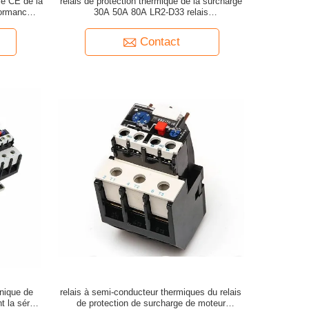
ié CE de la
relais de protection thermique de la surcharge
formances
30A 50A 80A LR2-D33 relais
électromagnétique PAS et d'OR
Contact
nique de
relais à semi-conducteur thermiques du relais
t la série
de protection de surcharge de moteur