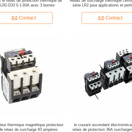
 le relais de protection thermique de
Relais de surcharge thermique certif
LR2-D33 0.1-93A avec 3 bornes
série LR2 pour applications et per
LR2-D33
Contact
Contact
eur thermique magnétique protecteur
le courant ascendant électroméca
e relais de surcharge 93 ampères
relais de protection 36A surchargen