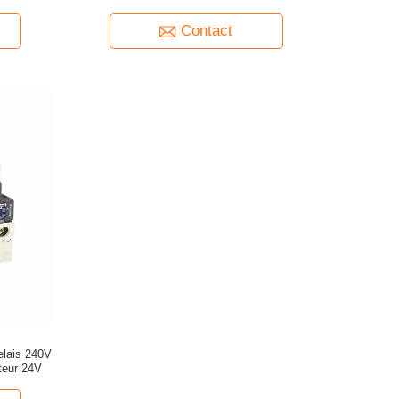
monophasé 25A 690V SSR
Contact
elais 240V
teur 24V