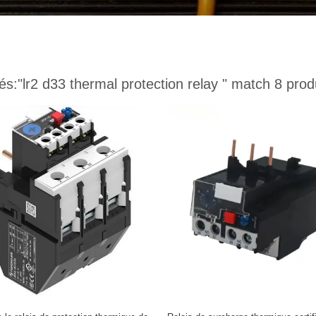
és:
"lr2 d33 thermal protection relay "
match 8 prod