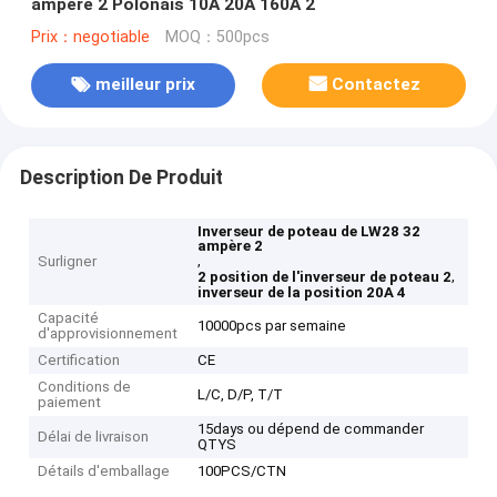
ampère 2 Polonais 10A 20A 160A 2
Prix：negotiable
MOQ：500pcs
meilleur prix
Contactez
Description De Produit
Inverseur de poteau de LW28 32
ampère 2
,
Surligner
,
2 position de l'inverseur de poteau 2
inverseur de la position 20A 4
Capacité
10000pcs par semaine
d'approvisionnement
Certification
CE
Conditions de
L/C, D/P, T/T
paiement
15days ou dépend de commander
Délai de livraison
QTYS
Détails d'emballage
100PCS/CTN