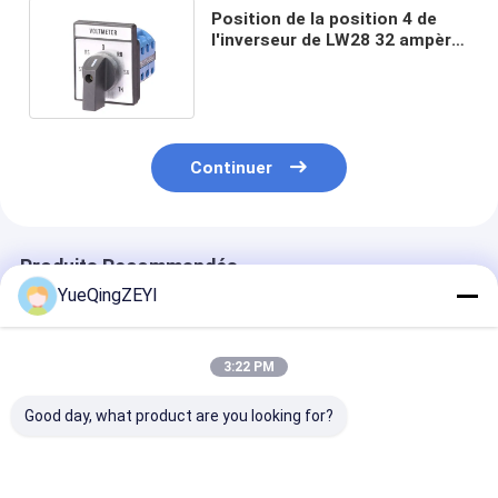
Position de la position 4 de
l'inverseur de LW28 32 ampère
2 Polonais 10A 20A 160A 2
Continuer
Produits Recommandés
YueQingZEYI
3:22 PM
Good day, what product are you looking for?
3LB5 3LB4 3LB3
l'inverseur 20A
20A sélecteur 