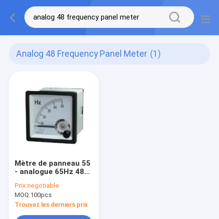
Analog 48 Frequency Panel Meter
(1)
Mètre de panneau 55
- analogue 65Hz 48
classe d'exactitude
Prix:
negotiable
de l'ampèremètre 3
MOQ:
100pcs
de fréquence
Trouvez les derniers prix